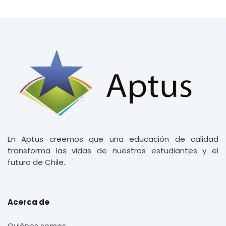
Última modificación: lunes, 15 de julio de 2024, 12:23
← 1
Ir a...
Preguntas Frecuentes Cursos →
En Aptus creemos que una educación de
calidad
transforma las vidas de nuestros
estudiantes y el
futuro de Chile.
Acerca de
Quiénes somos