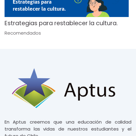
Estrategias para restablecer la cultura.
Recomendados
Última modificación: viernes, 23 de febrero de 2024, 18:50
← área personal
Ir a...
Mis Cursos →
En Aptus creemos que una educación de
calidad
transforma las vidas de nuestros
estudiantes y el
futuro de Chile.